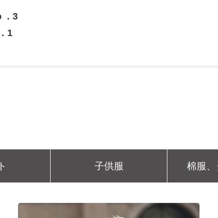
．3
．1
ト
子供服
棉服、